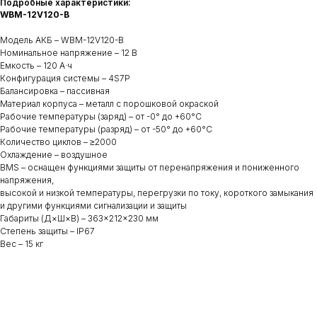
Подробные характеристики:
WBM-12V120-B
Модель АКБ – WBM-12V120-B
Номинальное напряжение – 12 В
Емкость – 120 А·ч
Конфигурация системы – 4S7P
OOO "БалтПроект"
Политика обработки данных
+7 812 207 50 51
Балансировка – пассивная
2025. Все права
Публичная оферта
winterbalt@baltec.su
защищены
Материал корпуса – металл с порошковой окраской
Рабочие температуры (заряд) – от -0° до +60°С
Подписаться на новости
Рабочие температуры (разряд) – от -50° до +60°С
Количество циклов – ≥2000
Охлаждение – воздушное
BMS – оснащен функциями защиты от перенапряжения и пониженного
напряжения,
высокой и низкой температуры, перегрузки по току, короткого замыкания
и другими функциями сигнализации и защиты
Габариты (Д×Ш×В) – 363×212×230 мм
Степень защиты – IP67
Вес – 15 кг