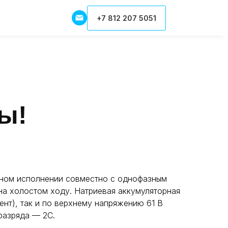
Заказать звонок
+7 812 207 5051
ы!
чном исполнении совместно с однофазным
на холостом ходу. Натриевая аккумуляторная
нт), так и по верхнему напряжению 61 В
/разряда — 2C.