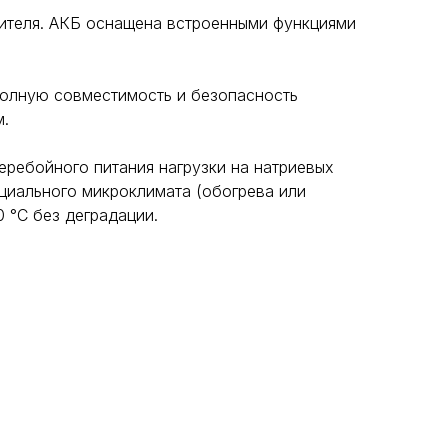
ителя. АКБ оснащена встроенными функциями
 полную совместимость и безопасность
м.
еребойного питания нагрузки на натриевых
циального микроклимата (обогрева или
 °C без деградации.
сти