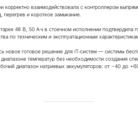
еи корректно взаимодействовала с контроллером выпрям
 перегрев и короткое замыкание.
атарея 48 В, 50 А·ч в стоечном исполнении подтвердила
тва по техническим и эксплуатационным характеристика
сь новое готовое решение для IT‑систем — системы бесп
 диапазоне температур без необходимости создания спе
бочий диапазон натриевых аккумуляторов: от −40 до +60
winterbalt@baltec.su
Подписаться на ново
+7 812 207 50 51