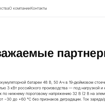
а
О компании
Контакты
ества
О компании
Контакты
важаемые партнер
кумуляторной батареи 48 В, 50 А·ч в 19‑дюймовом стое
ью 3 кВт российского производства — под нагрузкой и 
к по нижнему пороговому напряжению 32 В (2 В на элеме
 от −30 до +60 °C без признаков деградации. Ток заряда