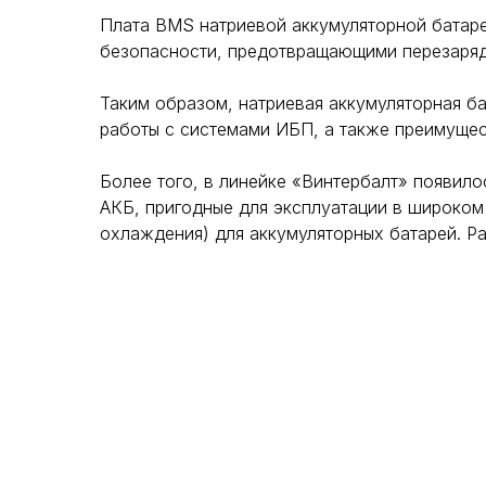
Плата BMS натриевой аккумуляторной батар
безопасности, предотвращающими перезаряд,
Таким образом, натриевая аккумуляторная б
работы с системами ИБП, а также преимущес
Более того, в линейке «Винтербалт» появило
АКБ, пригодные для эксплуатации в широком
охлаждения) для аккумуляторных батарей. Ра
OOO "БалтПроект"
Политика обработки данных
2025. Все права защищены
Публичная оферта